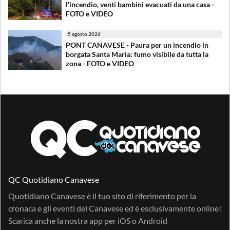
l'incendio, venti bambini evacuati da una casa -
FOTO e VIDEO
5 agosto 2026
PONT CANAVESE - Paura per un incendio in
borgata Santa Maria: fumo visibile da tutta la
zona - FOTO e VIDEO
QC Quotidiano Canavese
Quotidiano Canavese è il tuo sito di riferimento per la
cronaca e gli eventi del Canavese ed è esclusivamente online!
Scarica anche la nostra app per
iOS
o
Android