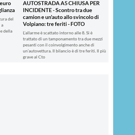
 euro
AUTOSTRADA A5 CHIUSA PER
glianza
INCIDENTE - Scontro tra due
camion e un'auto allo svincolo di
tura del
Volpiano: tre feriti - FOTO
 a
 e della
L'allarme è scattato intorno alle 8. Si è
trattato di un tamponamento tra due mezzi
pesanti con il coinvolgimento anche di
un’autovettura. Il bilancio è di tre feriti. Il più
grave al Cto