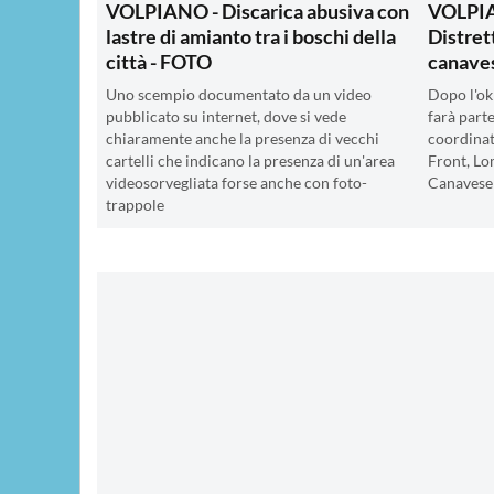
VOLPIANO - Discarica abusiva con
VOLPIA
lastre di amianto tra i boschi della
Distret
città - FOTO
canave
Uno scempio documentato da un video
Dopo l'ok
pubblicato su internet, dove si vede
farà parte
chiaramente anche la presenza di vecchi
coordinat
cartelli che indicano la presenza di un'area
Front, Lo
videosorvegliata forse anche con foto-
Canavese
trappole