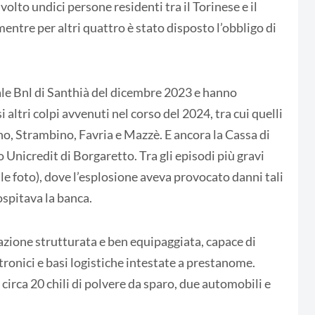
olto undici persone residenti tra il Torinese e il
mentre per altri quattro è stato disposto l’obbligo di
liale Bnl di Santhià del dicembre 2023 e hanno
ltri colpi avvenuti nel corso del 2024, tra cui quelli
no, Strambino, Favria e Mazzè. E ancora la Cassa di
 Unicredit di Borgaretto. Tra gli episodi più gravi
lle foto), dove l’esplosione aveva provocato danni tali
ospitava la banca.
azione strutturata e ben equipaggiata, capace di
tronici e basi logistiche intestate a prestanome.
circa 20 chili di polvere da sparo, due automobili e