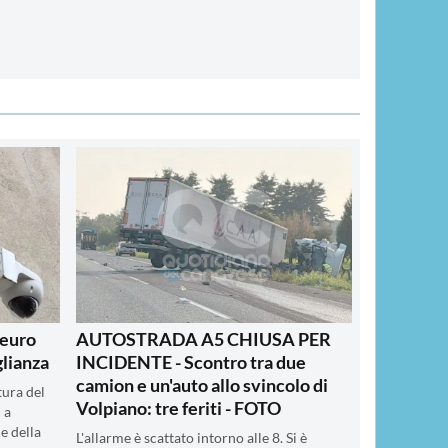
 euro
AUTOSTRADA A5 CHIUSA PER
glianza
INCIDENTE - Scontro tra due
camion e un'auto allo svincolo di
tura del
Volpiano: tre feriti - FOTO
 a
 e della
L'allarme è scattato intorno alle 8. Si è