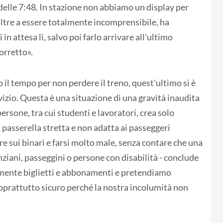
delle 7:48. In stazione non abbiamo un display per
, oltre a essere totalmente incomprensibile, ha
 in attesa lì, salvo poi farlo arrivare all'ultimo
orretto».
 il tempo per non perdere il treno, quest'ultimo si è
izio. Questa è una situazione di una gravità inaudita
rsone, tra cui studenti e lavoratori, crea solo
a passerella stretta e non adatta ai passeggeri
re sui binari e farsi molto male, senza contare che una
iani, passeggini o persone con disabilità - conclude
mente biglietti e abbonamenti e pretendiamo
soprattutto sicuro perché la nostra incolumità non