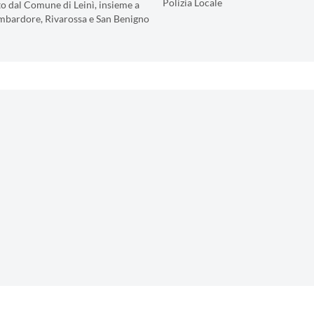
Polizia Locale
o dal Comune di Leinì, insieme a
mbardore, Rivarossa e San Benigno