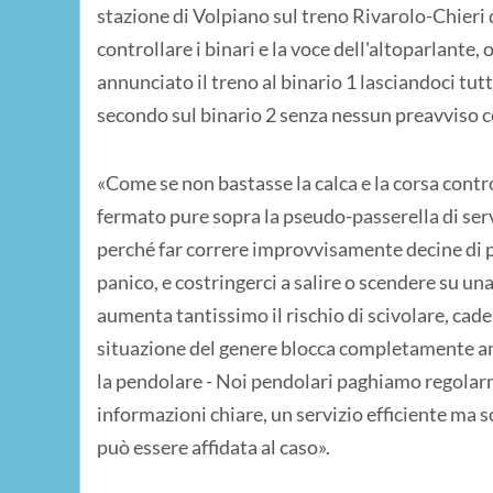
stazione di Volpiano sul treno Rivarolo-Chieri 
controllare i binari e la voce dell'altoparlante
annunciato il treno al binario 1 lasciandoci tutti
secondo sul binario 2 senza nessun preavviso c
«Come se non bastasse la calca e la corsa contro
fermato pure sopra la pseudo-passerella di serv
perché far correre improvvisamente decine di pe
panico, e costringerci a salire o scendere su un
aumenta tantissimo il rischio di scivolare, cade
situazione del genere blocca completamente anz
la pendolare - Noi pendolari paghiamo regolar
informazioni chiare, un servizio efficiente ma 
può essere affidata al caso».