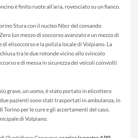
cino è finito ruote all'aria, rovesciato su un fianco.
 Torino Stura con il nucleo Nbcr del comando
 Zero (un mezzo di soccorso avanzato e un mezzo di
 di elisoccorso e la polizia locale di Volpiano. La
hiusa tra le due rotonde vicino allo svincolo
ccorso e di messa in sicurezza dei veicoli coinvolti
Il più grave, un uomo, è stato portato in elicottero
i due pazienti sono stati trasportati in ambulanza, in
i Torino per le cure e gli accertamenti del caso.
nicipale di Volpiano.
 di Quotidiano Canavese,
scarica la nostra APP