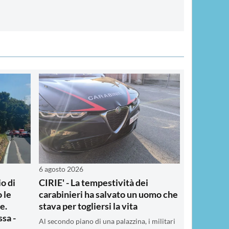
6 agosto 2026
o di
CIRIE' - La tempestività dei
 le
carabinieri ha salvato un uomo che
e.
stava per togliersi la vita
sa -
Al secondo piano di una palazzina, i militari