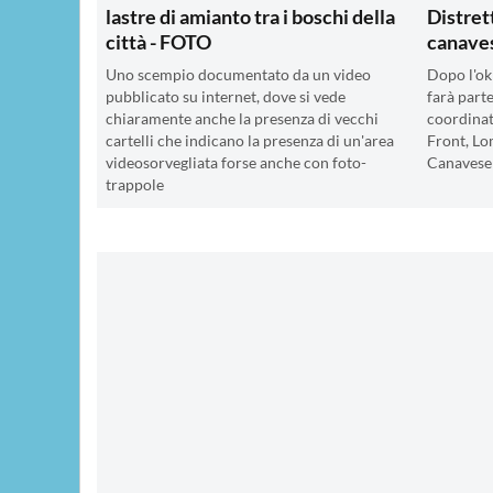
lastre di amianto tra i boschi della
Distret
città - FOTO
canave
Uno scempio documentato da un video
Dopo l'ok
pubblicato su internet, dove si vede
farà parte
chiaramente anche la presenza di vecchi
coordinat
cartelli che indicano la presenza di un'area
Front, Lo
videosorvegliata forse anche con foto-
Canavese
trappole