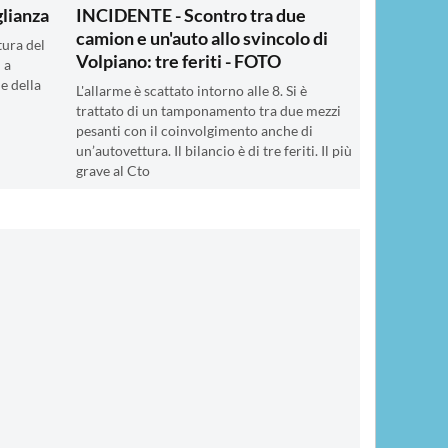
glianza
INCIDENTE - Scontro tra due
camion e un'auto allo svincolo di
tura del
Volpiano: tre feriti - FOTO
 a
 e della
L'allarme è scattato intorno alle 8. Si è
trattato di un tamponamento tra due mezzi
pesanti con il coinvolgimento anche di
un’autovettura. Il bilancio è di tre feriti. Il più
grave al Cto