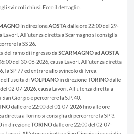
li svincoli chiusi. Ecco il dettaglio.
MAGNO
in direzione
AOSTA
dalle ore 22:00 del 29-
 Lavori. All'utenza diretta a Scarmagno si consiglia
correre la SS 26.
a del ramo di ingresso da
SCARMAGNO
ad
AOSTA
06:00 del 30-06-2026, causa Lavori. All'utenza diretta
6, la SP 77 ed entrare allo svincolo di Ivrea.
dell'uscita di
VOLPIANO
in direzione
TORINO
dalle
 del 02-07-2026, causa Lavori. All'utenza diretta a
i San Giorgio e percorrere la S.P. 40.
RINO
dalle ore 22:00 del 01-07-2026 fino alle ore
 diretta a Torino si consiglia di percorrere la SP 3.
O
in direzione
TORINO
dalle ore 22:00 del 02-07-
a Lavori. All'utenza diretta a San Giorgio si consiglia