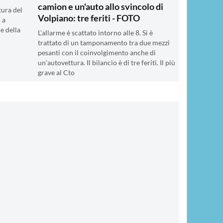
camion e un'auto allo svincolo di
tura del
Volpiano: tre feriti - FOTO
 a
 e della
L'allarme è scattato intorno alle 8. Si è
trattato di un tamponamento tra due mezzi
pesanti con il coinvolgimento anche di
un’autovettura. Il bilancio è di tre feriti. Il più
grave al Cto