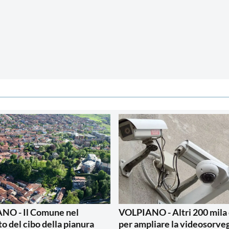
NO - Il Comune nel
VOLPIANO - Altri 200 mila
to del cibo della pianura
per ampliare la videosorve