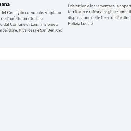
sana
L'obiettivo è incrementare la coper
territorio e rafforzare gli strumenti
 del Consiglio comunale. Volpiano
disposizione delle forze dell'ordine
 dell’ambito territoriale
Polizia Locale
o dal Comune di Leinì, insieme a
mbardore, Rivarossa e San Benigno