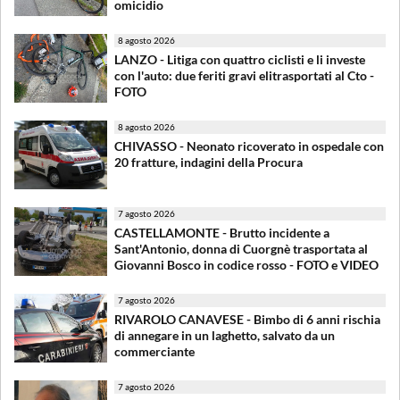
omicidio
8 agosto 2026
LANZO - Litiga con quattro ciclisti e li investe
con l'auto: due feriti gravi elitrasportati al Cto -
FOTO
8 agosto 2026
CHIVASSO - Neonato ricoverato in ospedale con
20 fratture, indagini della Procura
7 agosto 2026
CASTELLAMONTE - Brutto incidente a
Sant'Antonio, donna di Cuorgnè trasportata al
Giovanni Bosco in codice rosso - FOTO e VIDEO
7 agosto 2026
RIVAROLO CANAVESE - Bimbo di 6 anni rischia
di annegare in un laghetto, salvato da un
commerciante
7 agosto 2026