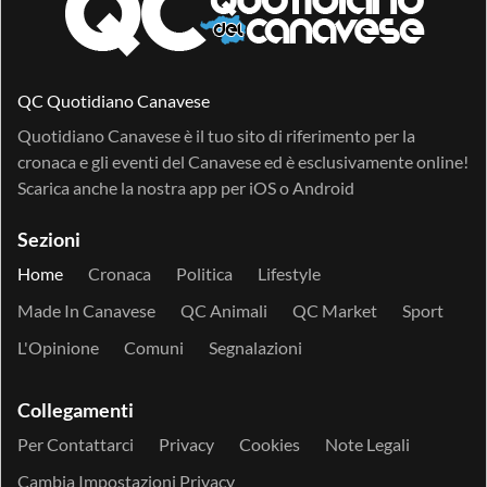
QC Quotidiano Canavese
Quotidiano Canavese è il tuo sito di riferimento per la
cronaca e gli eventi del Canavese ed è esclusivamente online!
Scarica anche la nostra app per
iOS
o
Android
Sezioni
Home
Cronaca
Politica
Lifestyle
Made In Canavese
QC Animali
QC Market
Sport
L'Opinione
Comuni
Segnalazioni
Collegamenti
Per Contattarci
Privacy
Cookies
Note Legali
Cambia Impostazioni Privacy