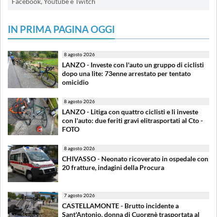
Facebook, Youtube e Twitch
IN PRIMA PAGINA OGGI
8 agosto 2026
LANZO - Investe con l'auto un gruppo di ciclisti
dopo una lite: 73enne arrestato per tentato
omicidio
8 agosto 2026
LANZO - Litiga con quattro ciclisti e li investe
con l'auto: due feriti gravi elitrasportati al Cto -
FOTO
8 agosto 2026
CHIVASSO - Neonato ricoverato in ospedale con
20 fratture, indagini della Procura
7 agosto 2026
CASTELLAMONTE - Brutto incidente a
Sant'Antonio, donna di Cuorgnè trasportata al