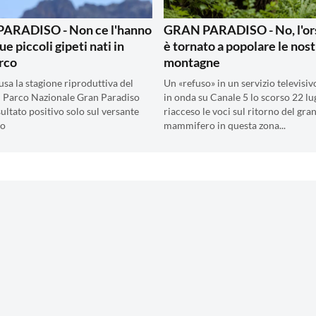
ARADISO - Non ce l'hanno
GRAN PARADISO - No, l'or
due piccoli gipeti nati in
è tornato a popolare le nos
rco
montagne
usa la stagione riproduttiva del
Un «refuso» in un servizio televisi
l Parco Nazionale Gran Paradiso
in onda su Canale 5 lo scorso 22 lu
ultato positivo solo sul versante
riacceso le voci sul ritorno del gra
no
mammifero in questa zona...