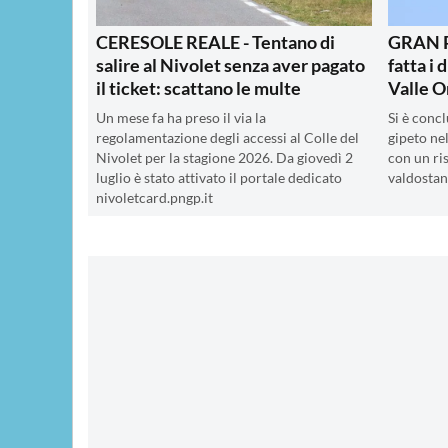
CERESOLE REALE - Tentano di
GRAN P
salire al Nivolet senza aver pagato
fatta i 
il ticket: scattano le multe
Valle O
Un mese fa ha preso il via la
Si è concl
regolamentazione degli accessi al Colle del
gipeto ne
Nivolet per la stagione 2026. Da giovedì 2
con un ris
luglio è stato attivato il portale dedicato
valdosta
nivoletcard.pngp.it