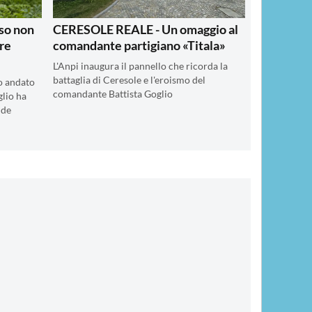
so non
CERESOLE REALE - Un omaggio al
tre
comandante partigiano «Titala»
L'Anpi inaugura il pannello che ricorda la
battaglia di Ceresole e l'eroismo del
vo andato
comandante Battista Goglio
glio ha
nde