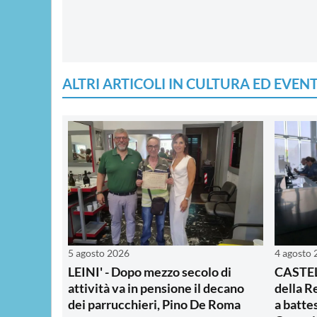
ALTRI ARTICOLI IN CULTURA ED EVENT
5 agosto 2026
4 agosto
LEINI' - Dopo mezzo secolo di
CASTEL
attività va in pensione il decano
della R
dei parrucchieri, Pino De Roma
a batte