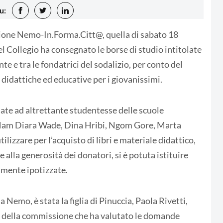
u:
azione Nemo-In.Forma.Citt@, quella di sabato 18
del Collegio ha consegnato le borse di studio intitolate
e e tra le fondatrici del sodalizio, per conto del
à didattiche ed educative per i giovanissimi.
ate ad altrettante studentesse delle scuole
- Mam Diara Wade, Dina Hribi, Ngom Gore, Marta
izzare per l’acquisto di libri e materiale didattico,
ie alla generosità dei donatori, si è potuta istituire
iamente ipotizzate.
 Nemo, è stata la figlia di Pinuccia, Paola Rivetti,
te della commissione che ha valutato le domande