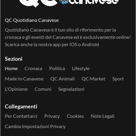
QC Quotidiano Canavese
Quotidiano Canavese è il tuo sito di riferimento per la
cronaca e gli eventi del Canavese ed è esclusivamente online!
Scarica anche la nostra app per
iOS
o
Android
Sezioni
Home
Cronaca
Politica
Lifestyle
Made In Canavese
QC Animali
QC Market
Sport
L'Opinione
Comuni
Segnalazioni
Collegamenti
Per Contattarci
Privacy
Cookies
Note Legali
Cambia Impostazioni Privacy