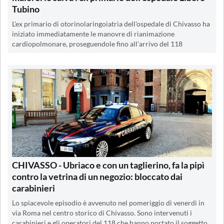
Tubino
L'ex primario di otorinolaringoiatria dell'ospedale di Chivasso ha
iniziato immediatamente le manovre di rianimazione
cardiopolmonare, proseguendole fino all'arrivo del 118
CHIVASSO - Ubriaco e con un taglierino, fa la pipì
contro la vetrina di un negozio: bloccato dai
carabinieri
Lo spiacevole episodio è avvenuto nel pomeriggio di venerdì in
via Roma nel centro storico di Chivasso. Sono intervenuti i
carabinieri e gli operatori del 118 che hanno portato il soggetto