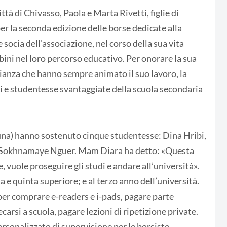
à di Chivasso, Paola e Marta Rivetti, figlie di
er la seconda edizione delle borse dedicate alla
ocia dell’associazione, nel corso della sua vita
ni nel loro percorso educativo. Per onorare la sua
glianza che hanno sempre animato il suo lavoro, la
ti e studentesse svantaggiate della scuola secondaria
l’una) hanno sostenuto cinque studentesse: Dina Hribi,
Sokhnamaye Nguer. Mam Diara ha detto: «Questa
 vuole proseguire gli studi e andare all’università».
a e quinta superiore; e al terzo anno dell’università.
 per comprare e-readers e i-pads, pagare parte
carsi a scuola, pagare lezioni di ripetizione private.
rsonalizzato di supervisione per le borsiste.