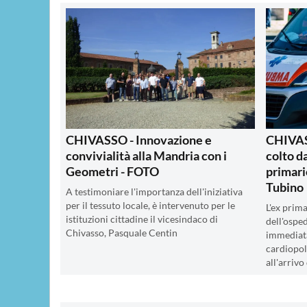
CHIVASSO - Innovazione e
CHIVAS
convivialità alla Mandria con i
colto da
Geometri - FOTO
primari
Tubino
A testimoniare l'importanza dell'iniziativa
per il tessuto locale, è intervenuto per le
L'ex prima
istituzioni cittadine il vicesindaco di
dell'osped
Chivasso, Pasquale Centin
immediat
cardiopol
all'arrivo