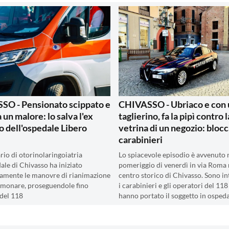
SO - Pensionato scippato e
CHIVASSO - Ubriaco e con 
 un malore: lo salva l'ex
taglierino, fa la pipì contro l
o dell'ospedale Libero
vetrina di un negozio: blocc
carabinieri
rio di otorinolaringoiatria
Lo spiacevole episodio è avvenuto 
ale di Chivasso ha iniziato
pomeriggio di venerdì in via Roma 
amente le manovre di rianimazione
centro storico di Chivasso. Sono in
monare, proseguendole fino
i carabinieri e gli operatori del 118
 del 118
hanno portato il soggetto in osped