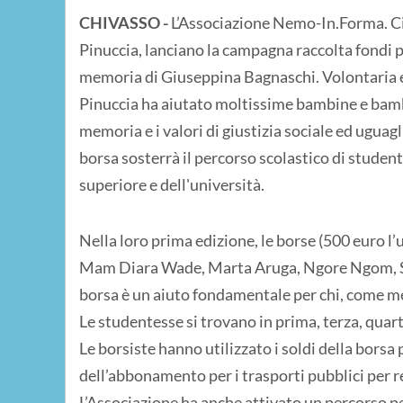
CHIVASSO -
L’Associazione Nemo-In.Forma. Citt
Pinuccia, lanciano la campagna raccolta fondi p
memoria di Giuseppina Bagnaschi. Volontaria e s
Pinuccia ha aiutato moltissime bambine e bambi
memoria e i valori di giustizia sociale ed ugua
borsa sosterrà il percorso scolastico di studen
superiore e dell'università.
Nella loro prima edizione, le borse (500 euro 
Mam Diara Wade, Marta Aruga, Ngore Ngom, 
borsa è un aiuto fondamentale per chi, come me,
Le studentesse si trovano in prima, terza, quart
Le borsiste hanno utilizzato i soldi della borsa
dell’abbonamento per i trasporti pubblici per re
L’Associazione ha anche attivato un percorso pe