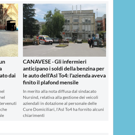
un
CANAVESE - Gli infermieri
a
anticipano i soldi della benzina per
ato dai
le auto dell'Asl To4: l'azienda aveva
finito il plafond mensile
nel
In merito alla nota diffusa dal sindacato
nel
Nursind, relativa alla gestione dei veicoli
tervenuti
aziendali in dotazione al personale delle
 che
Cure Domiciliari, l'Asl To4 ha fornito alcuni
ale
chiarimenti