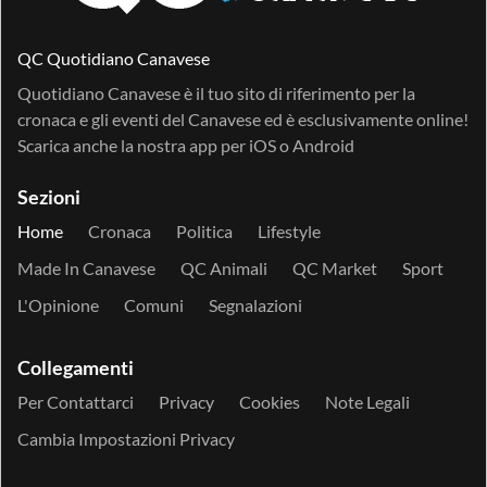
QC Quotidiano Canavese
Quotidiano Canavese è il tuo sito di riferimento per la
cronaca e gli eventi del Canavese ed è esclusivamente online!
Scarica anche la nostra app per
iOS
o
Android
Sezioni
Home
Cronaca
Politica
Lifestyle
Made In Canavese
QC Animali
QC Market
Sport
L'Opinione
Comuni
Segnalazioni
Collegamenti
Per Contattarci
Privacy
Cookies
Note Legali
Cambia Impostazioni Privacy