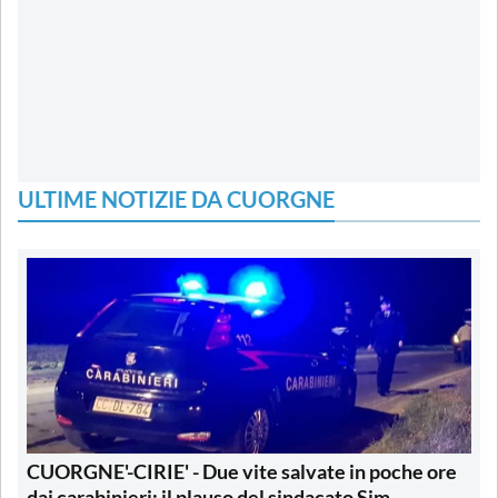
ULTIME NOTIZIE DA CUORGNE
CUORGNE'-CIRIE' - Due vite salvate in poche ore
dai carabinieri: il plauso del sindacato Sim