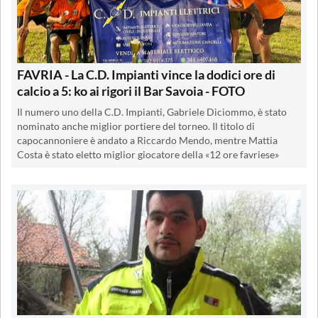
FAVRIA - La C.D. Impianti vince la dodici ore di
calcio a 5: ko ai rigori il Bar Savoia - FOTO
Il numero uno della C.D. Impianti, Gabriele Diciommo, è stato
nominato anche miglior portiere del torneo. Il titolo di
capocannoniere è andato a Riccardo Mendo, mentre Mattia
Costa è stato eletto miglior giocatore della «12 ore favriese»