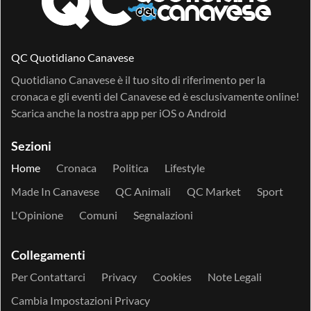
QC Quotidiano Canavese
Quotidiano Canavese è il tuo sito di riferimento per la
cronaca e gli eventi del Canavese ed è esclusivamente online!
Scarica anche la nostra app per
iOS
o
Android
Sezioni
Home
Cronaca
Politica
Lifestyle
Made In Canavese
QC Animali
QC Market
Sport
L'Opinione
Comuni
Segnalazioni
Collegamenti
Per Contattarci
Privacy
Cookies
Note Legali
Cambia Impostazioni Privacy