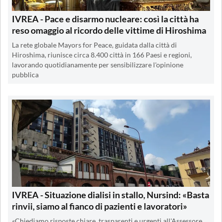
IVREA - Pace e disarmo nucleare: così la città ha
reso omaggio al ricordo delle vittime di Hiroshima
La rete globale Mayors for Peace, guidata dalla città di
Hiroshima, riunisce circa 8.400 città in 166 Paesi e regioni,
lavorando quotidianamente per sensibilizzare l'opinione
pubblica
IVREA - Situazione dialisi in stallo, Nursind: «Basta
rinvii, siamo al fianco di pazienti e lavoratori»
«Chiediamo risposte chiare, trasparenti e urgenti all'Assessore