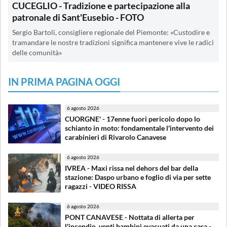
CUCEGLIO - Tradizione e partecipazione alla
patronale di Sant'Eusebio - FOTO
Sergio Bartoli, consigliere regionale del Piemonte: «Custodire e
tramandare le nostre tradizioni significa mantenere vive le radici
delle comunità»
IN PRIMA PAGINA OGGI
6 agosto 2026
CUORGNE' - 17enne fuori pericolo dopo lo
schianto in moto: fondamentale l'intervento dei
carabinieri di Rivarolo Canavese
6 agosto 2026
IVREA - Maxi rissa nel dehors del bar della
stazione: Daspo urbano e foglio di via per sette
ragazzi - VIDEO RISSA
6 agosto 2026
PONT CANAVESE - Nottata di allerta per
l'incendio, venti bambini evacuati da una casa -