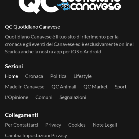
QC Quotidiano Canavese
Quotidiano Canavese è il tuo sito di riferimento per la
cronaca e gli eventi del Canavese ed è esclusivamente online!
Scarica anche la nostra app per
iOS
o
Android
Sezioni
Home
Cronaca
Politica
Lifestyle
Made In Canavese
QC Animali
QC Market
Sport
L'Opinione
Comuni
Segnalazioni
Collegamenti
Per Contattarci
Privacy
Cookies
Note Legali
Cambia Impostazioni Privacy