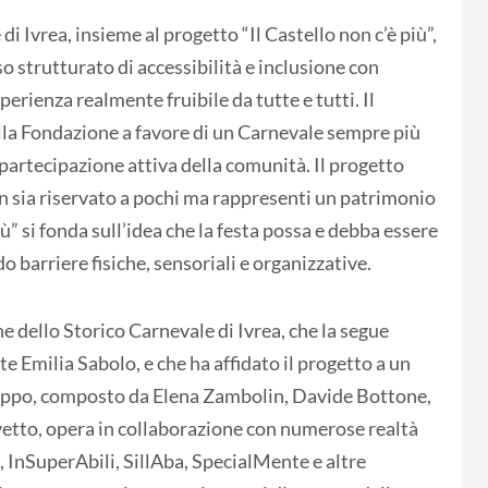
i Ivrea, insieme al progetto “Il Castello non c’è più”,
 strutturato di accessibilità e inclusione con
perienza realmente fruibile da tutte e tutti. Il
lla Fondazione a favore di un Carnevale sempre più
e partecipazione attiva della comunità. Il progetto
n sia riservato a pochi ma rappresenti un patrimonio
iù” si fonda sull’idea che la festa possa e debba essere
o barriere fisiche, sensoriali e organizzative.
e dello Storico Carnevale di Ivrea, che la segue
 Emilia Sabolo, e che ha affidato il progetto a un
gruppo, composto da Elena Zambolin, Davide Bottone,
vetto, opera in collaborazione con numerose realtà
à, InSuperAbili, SillAba, SpecialMente e altre