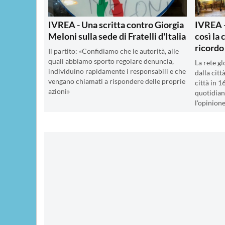
IVREA - Una scritta contro Giorgia
IVREA -
Meloni sulla sede di Fratelli d'Italia
così la 
ricordo
Il partito: «Confidiamo che le autorità, alle
quali abbiamo sporto regolare denuncia,
La rete g
individuino rapidamente i responsabili e che
dalla citt
vengano chiamati a rispondere delle proprie
città in 1
azioni»
quotidian
l'opinion