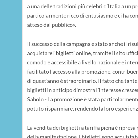
a una delle tradizioni più celebri d’Italia a un
particolarmente ricco di entusiasmo e ci ha co
atteso dal pubblico».
Il successo della campagna è stato anche il risul
acquistare i biglietti online, tramite il sito uff
comodo e accessibile a livello nazionale e intern
facilitato l’accesso alla promozione, contribuend
di quest’anno è straordinario. Il fatto che tante
biglietti in anticipo dimostra l’interesse cresc
Sabolo - La promozione è stata particolarment
potuto risparmiare, rendendo la loro esperienz
La vendita dei biglietti a tariffa piena è ripres
della manifestazione. I biglietti sono acquistabili