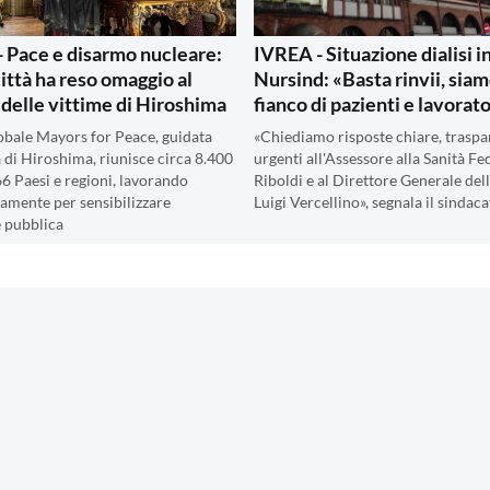
 Pace e disarmo nucleare:
IVREA - Situazione dialisi in
città ha reso omaggio al
Nursind: «Basta rinvii, siam
 delle vittime di Hiroshima
fianco di pazienti e lavorato
lobale Mayors for Peace, guidata
«Chiediamo risposte chiare, traspa
à di Hiroshima, riunisce circa 8.400
urgenti all'Assessore alla Sanità Fe
66 Paesi e regioni, lavorando
Riboldi e al Direttore Generale dell
amente per sensibilizzare
Luigi Vercellino», segnala il sindac
e pubblica