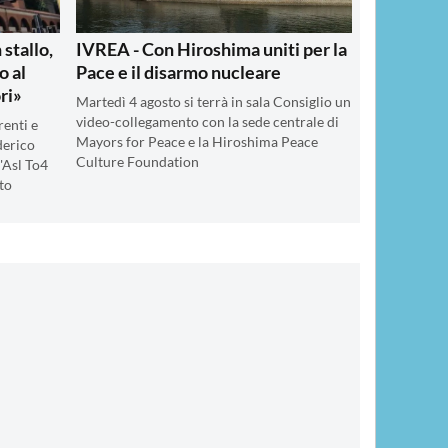
 stallo,
IVREA - Con Hiroshima uniti per la
o al
Pace e il disarmo nucleare
ri»
Martedì 4 agosto si terrà in sala Consiglio un
video-collegamento con la sede centrale di
renti e
Mayors for Peace e la Hiroshima Peace
derico
Culture Foundation
'Asl To4
ato