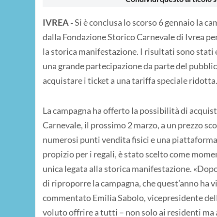
IVREA -
Si è conclusa lo scorso 6 gennaio la c
dalla Fondazione Storico Carnevale di Ivrea per 
la storica manifestazione. I risultati sono stati
una grande partecipazione da parte del pubblic
acquistare i ticket a una tariffa speciale ridotta
La campagna ha offerto la possibilità di acquist
Carnevale, il prossimo 2 marzo, a un prezzo scon
numerosi punti vendita fisici e una piattaforma
propizio per i regali, è stato scelto come mome
unica legata alla storica manifestazione. «Dop
di riproporre la campagna, che quest’anno ha v
commentato Emilia Sabolo, vicepresidente dell
voluto offrire a tutti – non solo ai residenti ma