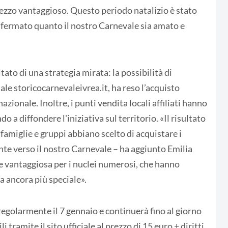
 prezzo vantaggioso. Questo periodo natalizio è stato
nfermato quanto il nostro Carnevale sia amato e
tato di una strategia mirata: la possibilità di
iciale storicocarnevaleivrea.it, ha reso l’acquisto
azionale. Inoltre, i punti vendita locali affiliati hanno
o a diffondere l'iniziativa sul territorio. «Il risultato
 famiglie e gruppi abbiano scelto di acquistare i
ente verso il nostro Carnevale – ha aggiunto Emilia
e vantaggiosa per i nuclei numerosi, che hanno
a ancora più speciale».
a regolarmente il 7 gennaio e continuerà fino al giorno
 tramite il sito ufficiale al prezzo di 15 euro + diritti