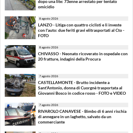
dopo una lite: 73enne arrestato per tentato
omicidio
8 agosto 2026
LANZO - Litiga con quattro ciclisti e li investe
con l'auto: due feriti gravi elitrasportati al Cto -
FOTO
8 agosto 2026
CHIVASSO - Neonato ricoverato in ospedale con
20 fratture, indagini della Procura
7 agosto 2026
CASTELLAMONTE - Brutto incidente a
Sant'Antonio, donna di Cuorgnè trasportata al
Giovanni Bosco in codice rosso - FOTO e VIDEO
7 agosto 2026
RIVAROLO CANAVESE - Bimbo di 6 anni rischia
di annegare in un laghetto, salvato da un
commerciante