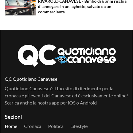
RIVAROLO CANAVESE - Bimbo di 6 anni rischia
di annegare in un laghetto, salvato da un
commerciante
QC Quotidiano Canavese
Quotidiano Canavese è il tuo sito di riferimento per la
cronaca e gli eventi del Canavese ed è esclusivamente online!
Scarica anche la nostra app per
iOS
o
Android
Sezioni
Home
Cronaca
Politica
Lifestyle