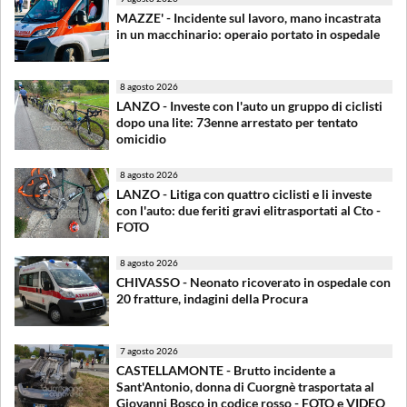
MAZZE' - Incidente sul lavoro, mano incastrata
in un macchinario: operaio portato in ospedale
8 agosto 2026
LANZO - Investe con l'auto un gruppo di ciclisti
dopo una lite: 73enne arrestato per tentato
omicidio
8 agosto 2026
LANZO - Litiga con quattro ciclisti e li investe
con l'auto: due feriti gravi elitrasportati al Cto -
FOTO
8 agosto 2026
CHIVASSO - Neonato ricoverato in ospedale con
20 fratture, indagini della Procura
7 agosto 2026
CASTELLAMONTE - Brutto incidente a
Sant'Antonio, donna di Cuorgnè trasportata al
Giovanni Bosco in codice rosso - FOTO e VIDEO