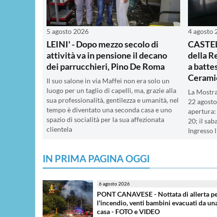
5 agosto 2026
4 agosto
LEINI' - Dopo mezzo secolo di
CASTEL
attività va in pensione il decano
della R
dei parrucchieri, Pino De Roma
a batte
Cerami
Il suo salone in via Maffei non era solo un
luogo per un taglio di capelli, ma, grazie alla
La Mostra
sua professionalità, gentilezza e umanità, nel
22 agosto
tempo è diventato una seconda casa e uno
apertura: 
spazio di socialità per la sua affezionata
20; il sab
clientela
Ingresso 
IN PRIMA PAGINA OGGI
6 agosto 2026
PONT CANAVESE - Nottata di allerta p
l'incendio, venti bambini evacuati da un
casa - FOTO e VIDEO