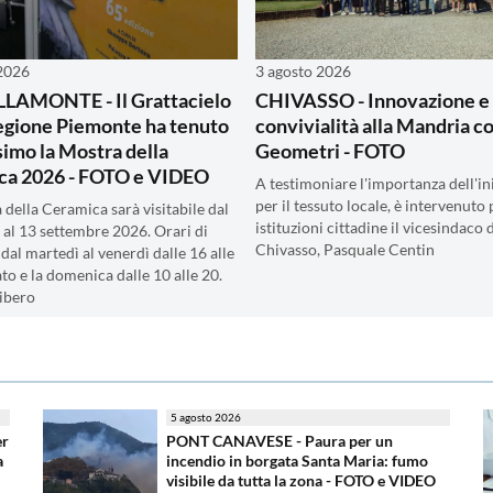
 2026
3 agosto 2026
LAMONTE - Il Grattacielo
CHIVASSO - Innovazione e
egione Piemonte ha tenuto
convivialità alla Mandria co
simo la Mostra della
Geometri - FOTO
ca 2026 - FOTO e VIDEO
A testimoniare l'importanza dell'ini
per il tessuto locale, è intervenuto 
 della Ceramica sarà visitabile dal
istituzioni cittadine il vicesindaco 
 al 13 settembre 2026. Orari di
Chivasso, Pasquale Centin
dal martedì al venerdì dalle 16 alle
ato e la domenica dalle 10 alle 20.
libero
5 agosto 2026
er
PONT CANAVESE - Paura per un
a
incendio in borgata Santa Maria: fumo
visibile da tutta la zona - FOTO e VIDEO