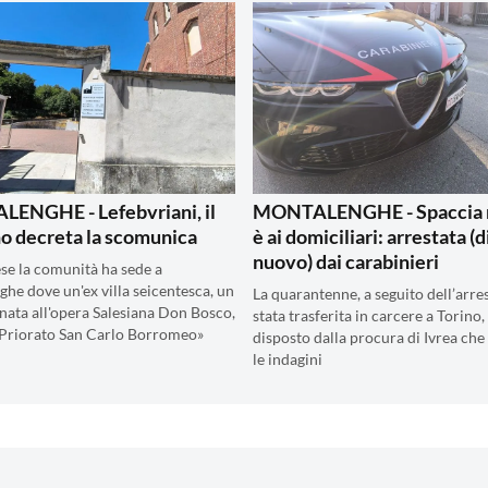
ENGHE - Lefebvriani, il
MONTALENGHE - Spaccia 
o decreta la scomunica
è ai domiciliari: arrestata (d
nuovo) dai carabinieri
se la comunità ha sede a
he dove un'ex villa seicentesca, un
La quarantenne, a seguito dell’arres
ata all'opera Salesiana Don Bosco,
stata trasferita in carcere a Torino
 «Priorato San Carlo Borromeo»
disposto dalla procura di Ivrea ch
le indagini