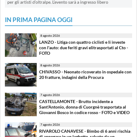
per gli artisti d’oltralpe. L’evento sarà a ingresso libero
IN PRIMA PAGINA OGGI
8 agosto 2026
LANZO - Litiga con quattro ciclisti e li investe
con l'auto: due feriti gravi elitrasportati al Cto -
FOTO
8 agosto 2026
CHIVASSO - Neonato ricoverato in ospedale con
20 fratture, indagini della Procura
7 agosto 2026
CASTELLAMONTE - Brutto incidente a
Sant'Antonio, donna di Cuorgnè trasportata al
Giovanni Bosco in codice rosso - FOTO e VIDEO
7 agosto 2026
RIVAROLO CANAVESE - Bimbo di 6 anni rischia
di annegare in un laghetto, salvato da un