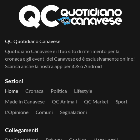
QC Quotidiano Canavese
Quotidiano Canavese è il tuo sito di riferimento per la
cronaca e gli eventi del Canavese ed è esclusivamente online!
Scarica anche la nostra app per
iOS
o
Android
Sezioni
Home
Cronaca
Politica
Lifestyle
Made In Canavese
QC Animali
QC Market
Sport
L'Opinione
Comuni
Segnalazioni
Collegamenti
Per Contattarci
Privacy
Cookies
Note Legali