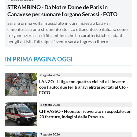
STRAMBINO - Da Notre Dame de Paris in
Canavese per suonare l'organo Serassi - FOTO
Sarà la prima volta in assoluto in cui il maestro Latry si
cimenterà su uno strumento storico ottocentesco italiano come
l’organo «Serassi» di Strambino, che ha caratteristiche sfidanti
per gli artisti d’oltralpe. L’evento sarà a ingresso libero
IN PRIMA PAGINA OGGI
8 agosto 2026
LANZO - Litiga con quattro ciclisti e li investe
con l'auto: due feriti gravi elitrasportati al Cto -
FOTO
8 agosto 2026
CHIVASSO - Neonato ricoverato in ospedale con
20 fratture, indagini della Procura
7 agosto 2026