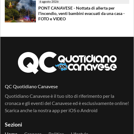
6 agosto 2026
PONT CANAVESE - Nottata di allerta per
l'incendio, venti bambini evacuati da una casa -
FOTO e VIDEO
QC Quotidiano Canavese
Quotidiano Canavese è il tuo sito di riferimento per la
cronaca e gli eventi del Canavese ed è esclusivamente online!
Scarica anche la nostra app per
iOS
o
Android
Sezioni
Home
Cronaca
Politica
Lifestyle