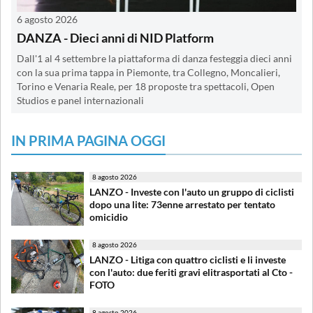
6 agosto 2026
DANZA - Dieci anni di NID Platform
Dall'1 al 4 settembre la piattaforma di danza festeggia dieci anni
con la sua prima tappa in Piemonte, tra Collegno, Moncalieri,
Torino e Venaria Reale, per 18 proposte tra spettacoli, Open
Studios e panel internazionali
IN PRIMA PAGINA OGGI
8 agosto 2026
LANZO - Investe con l'auto un gruppo di ciclisti
dopo una lite: 73enne arrestato per tentato
omicidio
8 agosto 2026
LANZO - Litiga con quattro ciclisti e li investe
con l'auto: due feriti gravi elitrasportati al Cto -
FOTO
8 agosto 2026