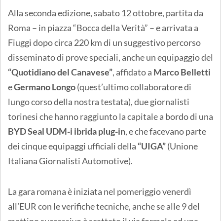
Alla seconda edizione, sabato 12 ottobre, partita da
Roma – in piazza “Bocca della Verità” – e arrivata a
Fiuggi dopo circa 220 km di un suggestivo percorso
disseminato di prove speciali, anche un equipaggio del
“Quotidiano del Canavese”
, affidato a
Marco Belletti
e
Germano Longo
(quest’ultimo collaboratore di
lungo corso della nostra testata), due giornalisti
torinesi che hanno raggiunto la capitale a bordo di una
BYD Seal UDM-i ibrida plug-in
, e che facevano parte
dei cinque equipaggi ufficiali della
“UIGA”
(Unione
Italiana Giornalisti Automotive).
La gara romana è iniziata nel pomeriggio venerdì
all’EUR con le verifiche tecniche, anche se alle 9 del
mattino successivo è scattato il via formale ad una