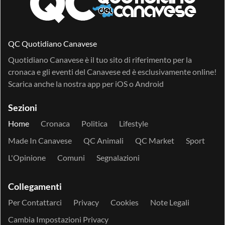
QC Quotidiano Canavese
Quotidiano Canavese è il tuo sito di riferimento per la
cronaca e gli eventi del Canavese ed è esclusivamente online!
Scarica anche la nostra app per
iOS
o
Android
Sezioni
Home
Cronaca
Politica
Lifestyle
Made In Canavese
QC Animali
QC Market
Sport
L'Opinione
Comuni
Segnalazioni
Collegamenti
Per Contattarci
Privacy
Cookies
Note Legali
Cambia Impostazioni Privacy