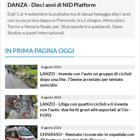
DANZA - Dieci anni di NID Platform
Dall'1 al 4 settembre la piattaforma di danza festeggia dieci anni
con la sua prima tappa in Piemonte, tra Collegno, Moncalieri,
Torino e Venaria Reale, per 18 proposte tra spettacoli, Open
Studios e panel internazionali
IN PRIMA PAGINA OGGI
8 agosto 2026
LANZO - Investe con l'auto un gruppo di ciclisti
dopo una lite: 73enne arrestato per tentato
omicidio
8 agosto 2026
LANZO - Litiga con quattro ciclisti e li investe
con l'auto: due feriti gravi elitrasportati al Cto -
FOTO
8 agosto 2026
CHIVASSO - Neonato ricoverato in ospedale con
20 fratture, indagini della Procura