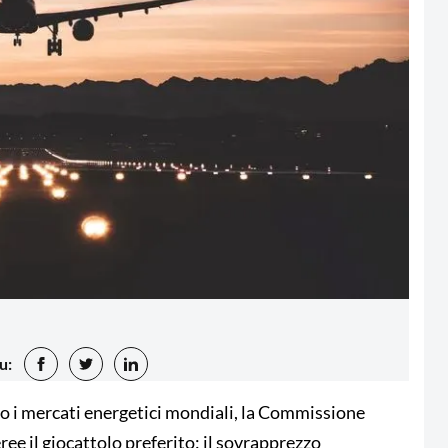
u:
eso i mercati energetici mondiali, la Commissione
ee il giocattolo preferito: il sovrapprezzo