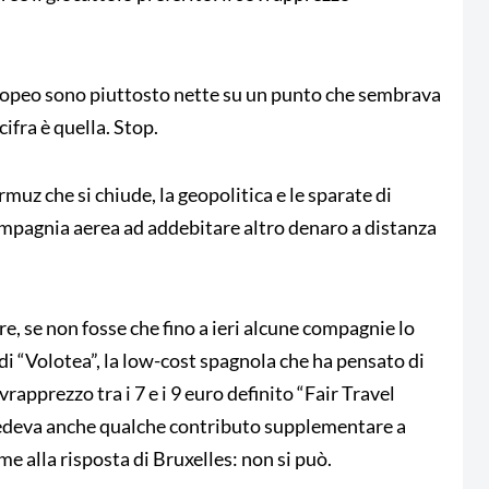
europeo sono piuttosto nette su un punto che sembrava
cifra è quella. Stop.
rmuz che si chiude, la geopolitica e le sparate di
ompagnia aerea ad addebitare altro denaro a distanza
e, se non fosse che fino a ieri alcune compagnie lo
di “Volotea”, la low-cost spagnola che ha pensato di
rapprezzo tra i 7 e i 9 euro definito “Fair Travel
vedeva anche qualche contributo supplementare a
e alla risposta di Bruxelles: non si può.