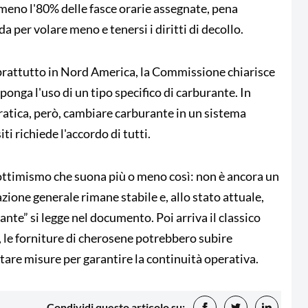
meno l'80% delle fasce orarie assegnate, pena
a per volare meno e tenersi i diritti di decollo.
 soprattutto in Nord America, la Commissione chiarisce
onga l'uso di un tipo specifico di carburante. In
ratica, però, cambiare carburante in un sistema
ti richiede l'accordo di tutti.
ttimismo che suona più o meno così: non è ancora un
zione generale rimane stabile e, allo stato attuale,
nte” si legge nel documento. Poi arriva il classico
i, le forniture di cherosene potrebbero subire
ottare misure per garantire la continuità operativa.
Condividi questo articolo su: