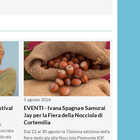
5 agosto 2026
stival
EVENTI - Ivana Spagna e Samurai
Jay per la Fiera della Nocciola di
Cortemilia
n
unciata
Dal 22 al 30 agosto la 72esima edizione della
dicata
fiera dedicata alla Nocciola Piemonte IGP,