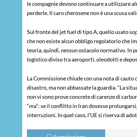
le compagnie devono continuare a utilizzare al
perderle. Il caro cherosene non è una scusa valid
Sul fronte del jet fuel di tipo A, quello usato
che non esiste alcun obbligo regolatorio che imp
teoria, quindi, nessun ostacolo normativo. In p
logistico diviso tra aeroporti, oleodotti e deposi
La Commissione chiude con una nota di cauto o
disastro, ma non abbassate la guardia. “La situa
non vi sono prove concrete di carenze di carbura
“ma”: se il conflitto in Iran dovesse prolungars
interruzioni. In quel caso, l'UE si riserva di ad
Segnalazione