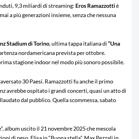
enduti, 9,3 miliardi di streaming:
Eros Ramazzotti
è
ormai a più generazioni insieme, senza che nessuna
anz Stadium di Torino
, ultima tappa italiana di
“Una
partenza nordamericana prevista per ottobre.
 prima stagione indoor nel modo più sonoro possibile.
ttraversato 30 Paesi. Ramazzotti fu anche il primo
nz avrebbe ospitato i grandi concerti, quasi un atto di
ollaudato dal pubblico. Quella scommessa, sabato
e”, album uscito il 21 novembre 2025 che mescola
zioni di peso. Elisa in “Buona stella”, Max Pezzali in