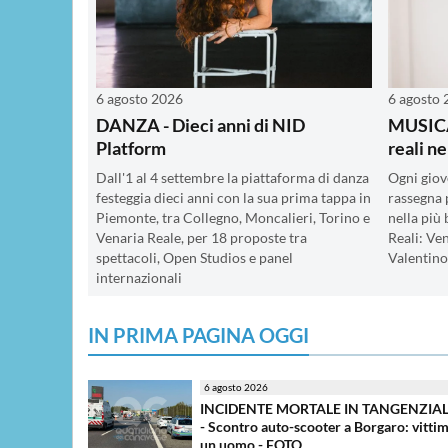
6 agosto 2026
6 agosto
DANZA - Dieci anni di NID
MUSICA 
Platform
reali n
Dall'1 al 4 settembre la piattaforma di danza
Ogni giove
festeggia dieci anni con la sua prima tappa in
rassegna 
Piemonte, tra Collegno, Moncalieri, Torino e
nella più 
Venaria Reale, per 18 proposte tra
Reali: Ven
spettacoli, Open Studios e panel
Valentino 
internazionali
IN PRIMA PAGINA OGGI
6 agosto 2026
INCIDENTE MORTALE IN TANGENZIA
- Scontro auto-scooter a Borgaro: vitti
un uomo - FOTO