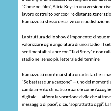
“Come nei film”, Alicia Keys in una versione ri
lavoro costruito per coprire distanze generazion
Ramazzotti stesso descrive con soddisfazione: s
La struttura dello show è imponente: cinque m
valorizzare ogni angolatura di uno stadio. Il s
sentimentali: si apre con “Taxi Story” e non ral
stadio nel senso più letterale del termine.
Ramazzotti non è mai stato un artista che si na
“Se bastasse una canzone” — uno dei momenti p
cambiamento climatico e parole come Accoglie
digitale — affiora la vocazione civile che attrav
messaggio di pace”, dice, “soprattutto oggi”. La