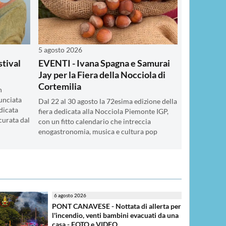
5 agosto 2026
stival
EVENTI - Ivana Spagna e Samurai
Jay per la Fiera della Nocciola di
Cortemilia
n
unciata
Dal 22 al 30 agosto la 72esima edizione della
dicata
fiera dedicata alla Nocciola Piemonte IGP,
curata dal
con un fitto calendario che intreccia
enogastronomia, musica e cultura pop
6 agosto 2026
PONT CANAVESE - Nottata di allerta per
l'incendio, venti bambini evacuati da una
casa - FOTO e VIDEO