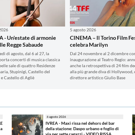
 2026
5 agosto 2026
- Un'estate di armonie
CINEMA – Il Torino Film Fe
elle Regge Sabaude
celebra Marilyn
dì di agosto, dal 6 al 27, la
Dal 24 novembre al 2 dicembre co
porta concerti di musica classica
inaugurazione al Teatro Regio: ann
belle sale di quattro Residenze
anche la retrospettiva di 24 film de
aria, Stupinigi, Castello del
alla più grande diva di Hollywood, 
e Castello di Agliè
direttore artistico Giulio Base
6 agosto 2026
LE
IVREA - Maxi rissa nel dehors del bar
ma
della stazione: Daspo urbano e foglio di
via per sette ragazzi - VIDEO RISSA