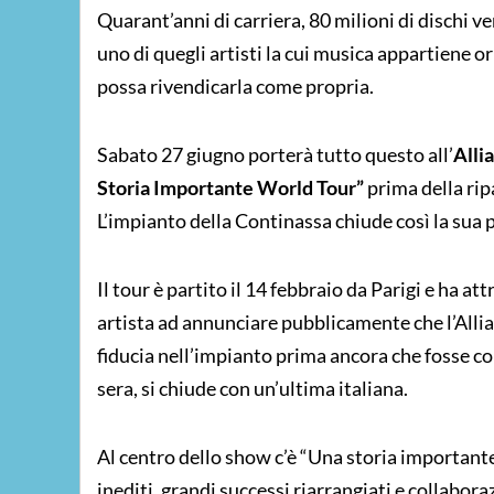
Quarant’anni di carriera, 80 milioni di dischi v
uno di quegli artisti la cui musica appartiene 
possa rivendicarla come propria.
Sabato 27 giugno porterà tutto questo all’
Alli
Storia Importante World Tour”
prima della ri
L’impianto della Continassa chiude così la sua
Il tour è partito il 14 febbraio da Parigi e ha a
artista ad annunciare pubblicamente che l’Allia
fiducia nell’impianto prima ancora che fosse c
sera, si chiude con un’ultima italiana.
Al centro dello show c’è “Una storia important
inediti, grandi successi riarrangiati e collabora