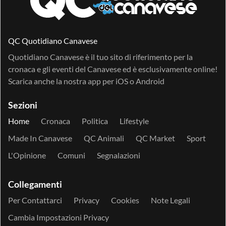
QC Quotidiano Canavese
Quotidiano Canavese è il tuo sito di riferimento per la
cronaca e gli eventi del Canavese ed è esclusivamente online!
Scarica anche la nostra app per
iOS
o
Android
Sezioni
Home
Cronaca
Politica
Lifestyle
Made In Canavese
QC Animali
QC Market
Sport
L'Opinione
Comuni
Segnalazioni
Collegamenti
Per Contattarci
Privacy
Cookies
Note Legali
Cambia Impostazioni Privacy