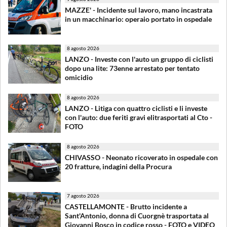
MAZZE' - Incidente sul lavoro, mano incastrata
in un macchinario: operaio portato in ospedale
8 agosto 2026
LANZO - Investe con l'auto un gruppo di ciclisti
dopo una lite: 73enne arrestato per tentato
omicidio
8 agosto 2026
LANZO - Litiga con quattro ciclisti e li investe
con l'auto: due feriti gravi elitrasportati al Cto -
FOTO
8 agosto 2026
CHIVASSO - Neonato ricoverato in ospedale con
20 fratture, indagini della Procura
7 agosto 2026
CASTELLAMONTE - Brutto incidente a
Sant'Antonio, donna di Cuorgnè trasportata al
Giovanni Bosco in codice rosso - FOTO e VIDEO