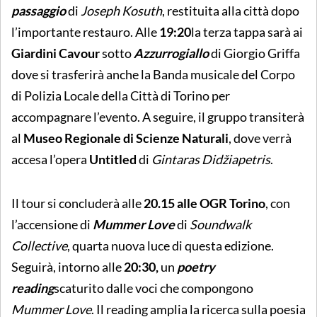
passaggio
di
Joseph Kosuth
, restituita alla città dopo
l’importante restauro. Alle
19:20
la terza tappa sarà
ai
Giardini Cavour
sotto
Azzurrogiallo
di Giorgio Griffa
dove si trasferirà anche la Banda musicale del Corpo
di Polizia Locale della Città di Torino per
accompagnare l’evento. A seguire, il gruppo transiterà
al
Museo Regionale di Scienze Naturali
, dove verrà
accesa l’opera
Untitled
di
Gintaras Didžiapetris
.
Il tour si concluderà alle
20.15 alle OGR Torino
, con
l’accensione di
Mummer Love
di
Soundwalk
Collective
, quarta nuova luce di questa edizione.
Seguirà, intorno alle
20:30,
un
poetry
reading
scaturito dalle voci che compongono
Mummer Love
. Il reading amplia la ricerca sulla poesia