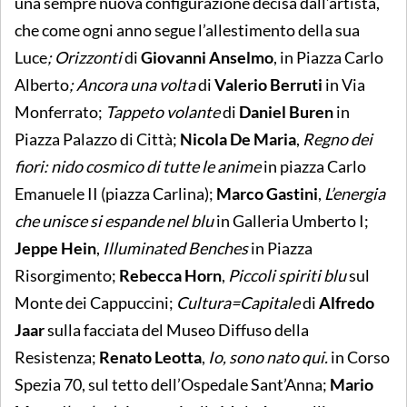
una sempre nuova configurazione decisa dall’artista,
che come ogni anno segue l’allestimento della sua
Luce
; Orizzonti
di
Giovanni Anselmo
, in Piazza Carlo
Alberto
; Ancora una volta
di
Valerio Berruti
in Via
Monferrato;
Tappeto volante
di
Daniel Buren
in
Piazza Palazzo di Città;
Nicola
De Maria
,
Regno dei
fiori: nido cosmico di tutte le anime
in piazza Carlo
Emanuele II (piazza Carlina);
Marco Gastini
,
L’energia
che unisce si espande nel blu
in
Galleria Umberto I;
Jeppe Hein
,
Illuminated Benches
in Piazza
Risorgimento;
Rebecca Horn
,
Piccoli spiriti blu
sul
Monte dei Cappuccini;
Cultura=Capitale
di
Alfredo
Jaar
sulla facciata del Museo Diffuso della
Resistenza;
Renato Leotta
,
Io, sono nato qui.
in Corso
Spezia 70, sul tetto dell’Ospedale Sant’Anna;
Mario