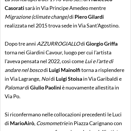
Casorati
sarà in Via Principe Amedeo mentre
Migrazione (climate change)
di
Piero Gilardi
realizzata nel 2015 trova sede in Via Sant’Agostino.
Dopo tre anni
AZZURROGIALLO
di
Giorgio Griffa
torna nei Giardini Cavour, luogo per cui l’artista
l’aveva pensata nel 2022, così come
Luì e l’arte di
andare nel bosco
di
Luigi Mainolfi
torna a risplendere
in Via Lagrange,
Noi
di
Luigi Stoisa
in Via Garibaldi e
Palomar
di
Giulio Paolini
è nuovamente allestita in
Via Po.
Si riconfermano nelle collocazioni precedenti le Luci
di
MarioAirò
,
Cosmometrie
in Piazza Carignano con