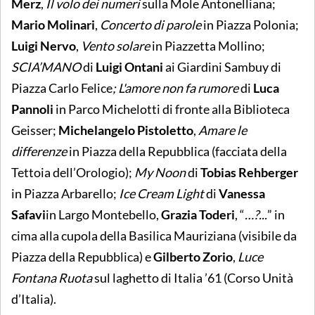
Merz
,
Il volo dei numeri
sulla Mole Antonelliana;
Mario Molinari
,
Concerto di parole
in
Piazza Polonia;
Luigi Nervo
,
Vento solare
in
Piazzetta Mollino;
SCIA’MANO
di
Luigi Ontani
ai Giardini Sambuy di
Piazza Carlo Felice
; L'amore non fa rumore
di
Luca
Pannoli
in Parco Michelotti di fronte alla Biblioteca
Geisser;
Michelangelo Pistoletto
,
Amare le
differenze
in Piazza della Repubblica (facciata della
Tettoia dell’Orologio);
My Noon
di
Tobias Rehberger
in Piazza Arbarello;
Ice Cream Light
di
Vanessa
Safavi
in Largo Montebello,
Grazia Toderi
, “
…?...
” in
cima alla cupola della Basilica Mauriziana (visibile da
Piazza della Repubblica) e
Gilberto Zorio
,
Luce
Fontana Ruota
sul laghetto di Italia ’61 (Corso Unità
d’Italia).