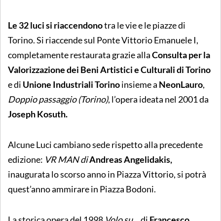
Le 32 luci si riaccendono
tra le vie e le piazze di
Torino. Si riaccende sul Ponte Vittorio Emanuele I,
completamente restaurata grazie alla
Consulta per la
Valorizzazione dei Beni Artistici e Culturali di Torino
e di
Unione Industriali Torino
insieme a
NeonLauro
,
Doppio passaggio (Torino)
, l’opera ideata nel 2001 da
Joseph Kosuth.
Alcune Luci cambiano sede rispetto alla precedente
edizione:
VR MAN di
Andreas Angelidakis,
inaugurata lo scorso anno in Piazza Vittorio, si potrà
quest’anno ammirare in Piazza Bodoni.
La storica opera del 1998
Volo su…
di
Francesco