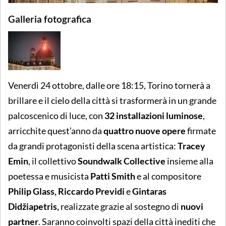
Galleria fotografica
Venerdì 24 ottobre, dalle ore 18:15, Torino tornerà a
brillare e il cielo della città si trasformerà in un grande
palcoscenico di luce, con
32
installazioni luminose
,
arricchite quest’anno da
quattro nuove opere
firmate
da grandi protagonisti della scena artistica:
Tracey
Emin
, il collettivo
Soundwalk Collective
insieme alla
poetessa e musicista
Patti Smith
e al compositore
Philip Glass, Riccardo Previdi
e
Gintaras
Didžiapetris,
realizzate grazie al sostegno di
nuovi
partner
. Saranno coinvolti spazi della città inediti che