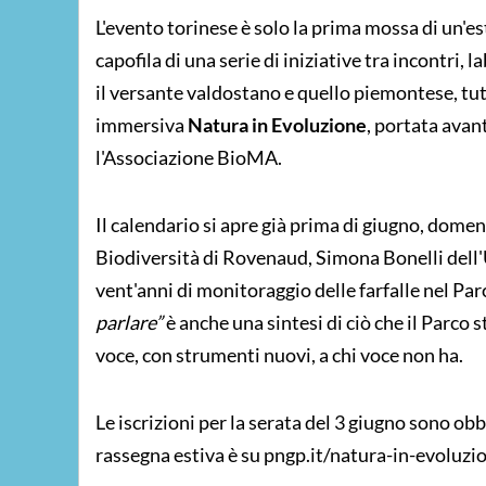
L'evento torinese è solo la prima mossa di un'e
capofila di una serie di iniziative tra incontri, 
il versante valdostano e quello piemontese, tut
immersiva
Natura in Evoluzione
, portata avan
l'Associazione BioMA.
Il calendario si apre già prima di giugno, dome
Biodiversità di Rovenaud, Simona Bonelli dell'Un
vent'anni di monitoraggio delle farfalle nel Parco
parlare”
è anche una sintesi di ciò che il Parco 
voce, con strumenti nuovi, a chi voce non ha.
Le iscrizioni per la serata del 3 giugno sono o
rassegna estiva è su pngp.it/natura-in-evoluzi