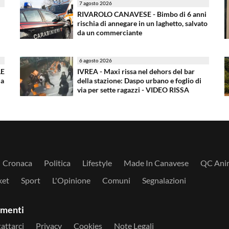
7 agosto 2026
RIVAROLO CANAVESE - Bimbo di 6 anni
rischia di annegare in un laghetto, salvato
da un commerciante
6 agosto 2026
LE
IVREA - Maxi rissa nel dehors del bar
ma
della stazione: Daspo urbano e foglio di
via per sette ragazzi - VIDEO RISSA
Cronaca
Politica
Lifestyle
Made In Canavese
QC Anim
ket
Sport
L'Opinione
Comuni
Segnalazioni
amenti
attarci
Privacy
Cookies
Note Legali