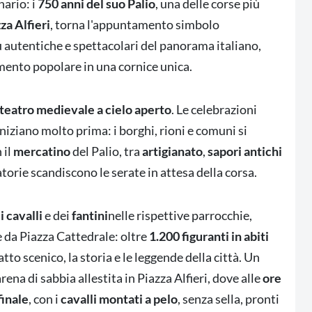
nario: i
750 anni del suo Palio
, una delle corse più
za Alfieri
, torna l'appuntamento simbolo
iù autentiche e spettacolari del panorama italiano,
imento popolare in una cornice unica.
teatro medievale a cielo aperto
. Le celebrazioni
iniziano molto prima: i borghi, rioni e comuni si
 il
mercatino
del Palio, tra
artigianato
,
sapori antichi
atorie scandiscono le serate in attesa della corsa.
 cavalli
e dei
fantini
nelle rispettive parrocchie,
 da Piazza Cattedrale: oltre
1.200 figuranti in abiti
tto scenico, la storia e le leggende della città. Un
arena di sabbia allestita in Piazza Alfieri, dove alle
ore
finale
, con i
cavalli montati a pelo
, senza sella, pronti