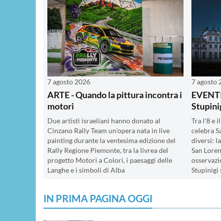
7 agosto 2026
7 agosto
ARTE - Quando la pittura incontra i
EVENTI 
motori
Stupini
Due artisti israeliani hanno donato al
Tra l'8 e 
Cinzano Rally Team un'opera nata in live
celebra S
painting durante la ventesima edizione del
diversi: 
Rally Regione Piemonte, tra la livrea del
San Lorenz
progetto Motori a Colori, i paesaggi delle
osservazi
Langhe e i simboli di Alba
Stupinigi 
IN PRIMA PAGINA OGGI