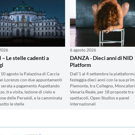
 2026
6 agosto 2026
– Le stelle cadenti a
DANZA - Dieci anni di NID
gi
Platform
il 10 agosto la Palazzina di Caccia
Dall'1 al 4 settembre la piattaform
an Lorenzo con due appuntamenti
festeggia dieci anni con la sua prim
la serata a pagamento Aspettando
Piemonte, tra Collegno, Moncalieri
o, tra visita, lezione di cielo e
Venaria Reale, per 18 proposte tra
one delle Perseidi, e la camminata
spettacoli, Open Studios e panel
sotto le stelle
internazionali