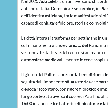
Nel 2025
Asti
celebra un anniversario straordi
antiche d'Italia. Domenica
7 settembre
, in
Piaz
dell'identità astigiana, tra le manifestazioni p
capace di coniugare folclore, storia e coinvolg
La città intera si trasforma per settimane in
un 
culminano nella grande
giornata del Palio
, ma 
vestono a festa, le vie del centro si animano con
e
atmosfere medievali
, mentre le cene propizi
Il giorno del Palio si apre con la
benedizione dei
seguita dall'imponente
sfilata storica
che parte
d'epoca
raccontano, con rigore filologico e impa
lungo corteo attraversa il cuore di Asti fino all'
16:00
iniziano le
tre batterie eliminatorie e la 