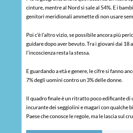
cinture, mentre al Nord si sale al 54%. E i bamb
genitori meridionali ammette di non usare semp
Poi c’è l’altro vizio, se possibile ancora più per
guidare dopo aver bevuto. Tra i giovani dai 18 
l’incoscienza resta la stessa.
E guardando a età e genere, le cifre si fanno anco
7% degli uomini contro un 3% delle donne.
Il quadro finale è un ritratto poco edificante di
incurante dei seggiolini e magari con qualche bic
Paese che conosce le regole, ma le lascia sul cr