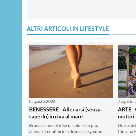
ALTRI ARTICOLI IN LIFESTYLE
8 agosto 2026
7 agosto
BENESSERE - Allenarsi (senza
ARTE - 
saperlo) in riva al mare
motori
Bruciare fino al 68% di calorie in più,
Due artis
allenare l'equilibrio e drenare le gambe
Cinzano R