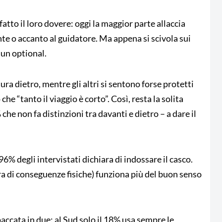
atto il loro dovere: oggi la maggior parte allaccia
te o accanto al guidatore. Ma appena si scivola sui
 un optional.
ura dietro, mentre gli altri si sentono forse protetti
he “tanto il viaggio è corto”. Così, resta la solita
che non fa distinzioni tra davanti e dietro – a dare il
6% degli intervistati dichiara di indossare il casco.
ra di conseguenze fisiche) funziona più del buon senso
paccata in due: al Sud solo il 18% usa sempre le