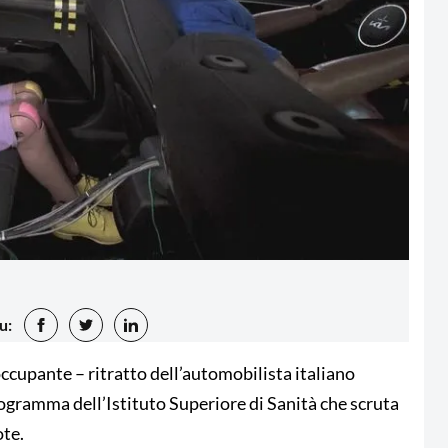
u:
eoccupante – ritratto dell’automobilista italiano
programma dell’Istituto Superiore di Sanità che scruta
ote.