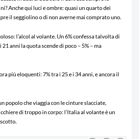
ini? Anche qui luci e ombre: quasi un quarto dei
re il seggiolino o di non averne mai comprato uno.
icoloso: l’alcol al volante. Un 6% confessa talvolta di
ai 21 anni la quota scende di poco – 5% – ma
ra più eloquenti: 7% tra i 25 e i 34 anni, e ancora il
 un popolo che viaggia con le cinture slacciate,
chiere di troppo in corpo: l’Italia al volante è un
uscotto.