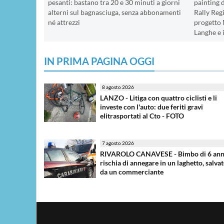
pesanti: bastano tra 20 e 30 minuti a giorni
painting 
alterni sul bagnasciuga, senza abbonamenti
Rally Regi
né attrezzi
progetto 
Langhe e 
IN PRIMA PAGINA OGGI
8 agosto 2026
LANZO - Litiga con quattro ciclisti e li
investe con l'auto: due feriti gravi
elitrasportati al Cto - FOTO
7 agosto 2026
RIVAROLO CANAVESE - Bimbo di 6 ann
rischia di annegare in un laghetto, salva
da un commerciante