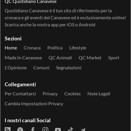
QC Quotidiano Canavese
Quotidiano Canavese è il tuo sito di riferimento per la
cronaca e gli eventi del Canavese ed è esclusivamente online!
Scarica anche la nostra app per
iOS
o
Android
Sezioni
Home
Cronaca
Politica
Lifestyle
Made In Canavese
QC Animali
QC Market
Sport
L'Opinione
Comuni
Segnalazioni
Collegamenti
Per Contattarci
Privacy
Cookies
Note Legali
Cambia Impostazioni Privacy
I nostri canali Social