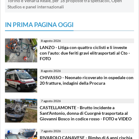
Torino e Venaria Reale, per 18 proposte tra spettacoli, Open
Studios e panel internazionali
IN PRIMA PAGINA OGGI
8 agosto 2026
LANZO - Litiga con quattro ciclisti e li investe
con l'auto: due feriti gravi elitrasportati al Cto -
FOTO
8 agosto 2026
CHIVASSO - Neonato ricoverato in ospedale con
20 fratture, indagini della Procura
7 agosto 2026
CASTELLAMONTE - Brutto incidente a
Sant'Antonio, donna di Cuorgnè trasportata al
Giovanni Bosco in codice rosso - FOTO e VIDEO
7 agosto 2026
RIVAROLO CANAVESE - Bimbo di 6 anni rischia