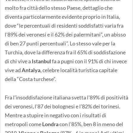
molto fra città dello stesso Paese, dettaglio che
diventa particolarmente evidente proprio in Italia,
dove “le percentuali di residenti soddisfatti varia fra
l’89% dei veronesi e il 62% dei palermitani”, un abisso
di ben 27 punti percentuali”. Lo stesso vale per la
Turchia, dove la differenza fra il 65% di soddisfazione
di chi vive a
Istanbul
fa a pugni con il 91% di chi invece
vive ad
Antalya
, celebre località turistica capitale
della “Costa turchese”.
Fra l’insoddisfazione italiana svetta l’89% di positività
dei veronesi, l’87 dei bolognesi e l’82% dei torinesi.
Mentre a stupire in negativo con i risultati di
metropoli come
Londra
con l’85%, ben 8 in meno del
2019,
Vienna
e
Bologna
(87% - 6 in meno) Agli ultimi