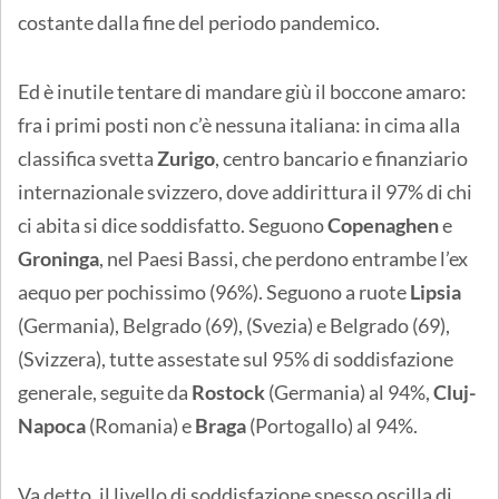
costante dalla fine del periodo pandemico.
Ed è inutile tentare di mandare giù il boccone amaro:
fra i primi posti non c’è nessuna italiana: in cima alla
classifica svetta
Zurigo
, centro bancario e finanziario
internazionale svizzero, dove addirittura il 97% di chi
ci abita si dice soddisfatto. Seguono
Copenaghen
e
Groninga
, nel Paesi Bassi, che perdono entrambe l’ex
aequo per pochissimo (96%). Seguono a ruote
Lipsia
(Germania), Belgrado (69), (Svezia) e Belgrado (69),
(Svizzera), tutte assestate sul 95% di soddisfazione
generale, seguite da
Rostock
(Germania) al 94%,
Cluj-
Napoca
(Romania) e
Braga
(Portogallo) al 94%.
Va detto, il livello di soddisfazione spesso oscilla di