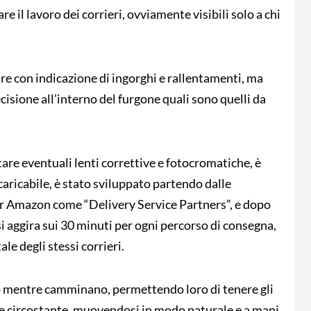
are il lavoro dei corrieri, ovviamente visibili solo a chi
are con indicazione di ingorghi e rallentamenti, ma
cisione all’interno del furgone quali sono quelli da
are eventuali lenti correttive e fotocromatiche, è
icaricabile, è stato sviluppato partendo dalle
per Amazon come “Delivery Service Partners”, e dopo
si aggira sui 30 minuti per ogni percorso di consegna,
le degli stessi corrieri.
no mentre camminano, permettendo loro di tenere gli
te circostante, muovendosi in modo naturale e a mani