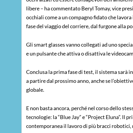
libere – ha commentato Beryl Tomay, vice pres
occhiali come a un compagno fidato che lavora 
fase del viaggio del corriere, dal furgone alla po
Gli smart glasses vanno collegati ad uno speci
e un pulsante che attiva o disattiva le videocame
Conclusa la prima fase di test, il sistema sarà 
a partire dal prossimo anno, anche se l’obiettiv
globale.
E non basta ancora, perché nel corso dello st
tecnologie: la “Blue Jay” e “Project Eluna”. Il p
contemporanea il lavoro di più bracci robotici,