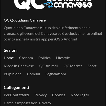
QC Quotidiano Canavese
Quotidiano Canavese è il tuo sito di riferimento per la
cronaca e gli eventi del Canavese ed è esclusivamente online!
Scarica anche la nostra app per
iOS
o
Android
Sezioni
Home
Cronaca
Politica
Lifestyle
Made In Canavese
QC Animali
QC Market
Sport
L'Opinione
Comuni
Segnalazioni
Collegamenti
Per Contattarci
Privacy
Cookies
Note Legali
Cambia Impostazioni Privacy