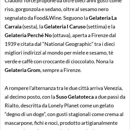
Claudio Torcè propone da oltre dieci anni gusti come
riso, gorgonzola e sedano, oltre al sesamo nero
segnalato da Food&Wine. Seguono la
Gelateria La
Carraia
(sesta), la
Gelateria I Caruso
(settima) e la
Gelateria Perché No
(ottava), aperta a Firenze dal
1939 e citata dal “National Geographic” tra i dieci
migliori indirizzi al mondo per miele e sesamo, tè
verde e caffè con croccante di cioccolato. Nona la
Gelateria Grom
, sempre a Firenze.
A rompere l'alternanza tra le due città arriva Venezia,
al decimo posto, con la
Suso Gelatoteca
a due passi da
Rialto, descritta da Lonely Planet come un gelato
“degno di un doge”, con gusti stagionali come crema al
mascarpone, fichi e noci, prodotto artigianalmente