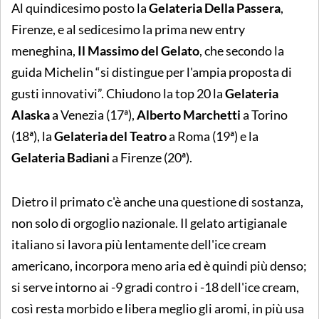
Al quindicesimo posto la
Gelateria Della Passera
,
Firenze, e al sedicesimo la prima new entry
meneghina,
Il Massimo del Gelato
, che secondo la
guida Michelin “si distingue per l'ampia proposta di
gusti innovativi”. Chiudono la top 20 la
Gelateria
Alaska
a Venezia (17ª),
Alberto Marchetti
a Torino
(18ª), la
Gelateria del Teatro
a Roma (19ª) e la
Gelateria Badiani
a Firenze (20ª).
Dietro il primato c'è anche una questione di sostanza,
non solo di orgoglio nazionale. Il gelato artigianale
italiano si lavora più lentamente dell'ice cream
americano, incorpora meno aria ed è quindi più denso;
si serve intorno ai -9 gradi contro i -18 dell'ice cream,
così resta morbido e libera meglio gli aromi, in più usa