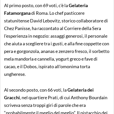
Al primo posto, con 69 voti, c'è la
Gelateria
Fatamorgana
di Roma. Lo chef pasticcere
statunitense David Lebovitz, storico collaboratore di
Chez Panisse, ha raccontato al Corriere della Sera
l'esperienza in negozio: assaggi generosi, il personale
che aiuta a scegliere tra i gusti, e alla fine coppette con
pera e gorgonzola, ananas e zenzero fresco, il sorbetto
mela mandorla e cannella, yogurt greco e fave di
cacao, e il Dobos, ispirato all'omonima torta
ungherese.
Al secondo posto, con 66 voti, la
Gelateria dei
Gracchi
, nel quartiere Prati, di cui Anthony Bourdain
scriveva senza troppi giri di parole che era
“probabilmente il meglio del meglio”. Il pistacchio dei