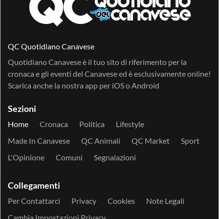
QC Quotidiano Canavese
Quotidiano Canavese è il tuo sito di riferimento per la
cronaca e gli eventi del Canavese ed è esclusivamente online!
Scarica anche la nostra app per
iOS
o
Android
Sezioni
Home
Cronaca
Politica
Lifestyle
Made In Canavese
QC Animali
QC Market
Sport
L'Opinione
Comuni
Segnalazioni
Collegamenti
Per Contattarci
Privacy
Cookies
Note Legali
Cambia Impostazioni Privacy