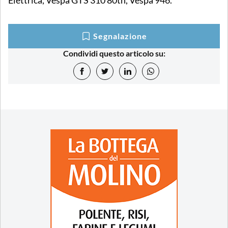
Elettrica, Vespa GTS 310 80th, Vespa 946.
Segnalazione
Condividi questo articolo su: