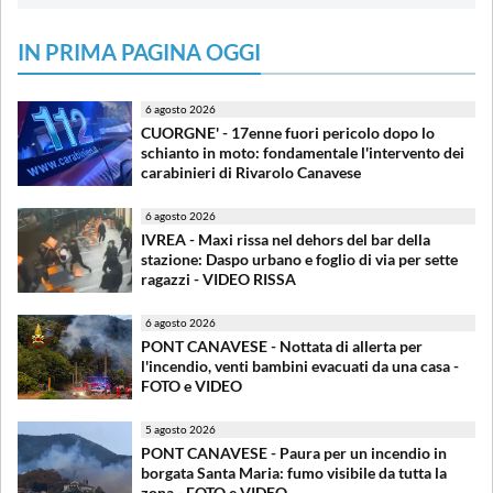
IN PRIMA PAGINA OGGI
6 agosto 2026
CUORGNE' - 17enne fuori pericolo dopo lo
schianto in moto: fondamentale l'intervento dei
carabinieri di Rivarolo Canavese
6 agosto 2026
IVREA - Maxi rissa nel dehors del bar della
stazione: Daspo urbano e foglio di via per sette
ragazzi - VIDEO RISSA
6 agosto 2026
PONT CANAVESE - Nottata di allerta per
l'incendio, venti bambini evacuati da una casa -
FOTO e VIDEO
5 agosto 2026
PONT CANAVESE - Paura per un incendio in
borgata Santa Maria: fumo visibile da tutta la
zona - FOTO e VIDEO