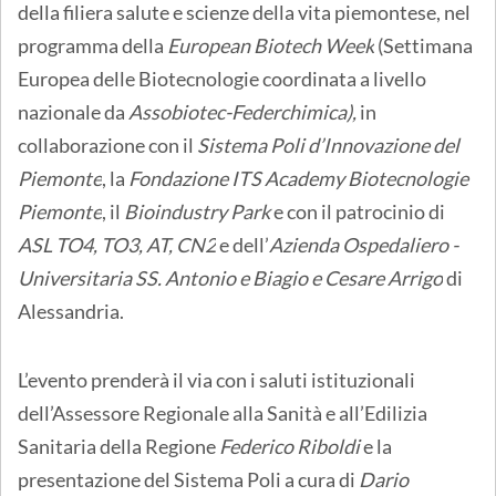
della filiera salute e scienze della vita piemontese, nel
programma della
European Biotech Week
(Settimana
Europea delle Biotecnologie coordinata a livello
nazionale da
Assobiotec-Federchimica),
in
collaborazione con il
Sistema Poli d’Innovazione del
Piemonte
, la
Fondazione ITS Academy Biotecnologie
Piemonte
, il
Bioindustry Park
e con il patrocinio di
ASL TO4, TO3, AT, CN2
e dell’
Azienda Ospedaliero -
Universitaria SS. Antonio e Biagio e Cesare Arrigo
di
Alessandria.
L’evento prenderà il via con i saluti istituzionali
dell’Assessore Regionale alla Sanità e all’Edilizia
Sanitaria della Regione
Federico Riboldi
e la
presentazione del Sistema Poli a cura di
Dario