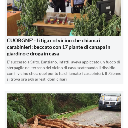
CUORGNE' - Litiga col vicino che chiama i
carabinieri: beccato con 17 piante di canapa in
giardino e droga in casa
E' successo a Salto. L’anziano, infatti, aveva appiccato un fuoco di
sterpaglie nel terreno del vicino di casa, scatenando il dissidio
con il vicino che a quel punto ha chiamato i carabinieri. Il 72enne
si trova ora agli arresti domiciliari