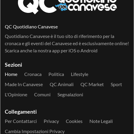
QC Quotidiano Canavese
Quotidiano Canavese è il tuo sito di riferimento per la
cronaca e gli eventi del Canavese ed è esclusivamente online!
Scarica anche la nostra app per
iOS
o
Android
Sezioni
Home
Cronaca
Politica
Lifestyle
Made In Canavese
QC Animali
QC Market
Sport
L'Opinione
Comuni
Segnalazioni
Collegamenti
Per Contattarci
Privacy
Cookies
Note Legali
Cambia Impostazioni Privacy