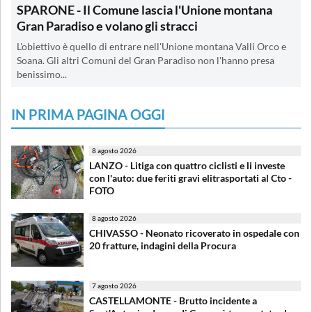
SPARONE - Il Comune lascia l'Unione montana
Gran Paradiso e volano gli stracci
L'obiettivo è quello di entrare nell'Unione montana Valli Orco e
Soana. Gli altri Comuni del Gran Paradiso non l'hanno presa
benissimo...
IN PRIMA PAGINA OGGI
8 agosto 2026
LANZO - Litiga con quattro ciclisti e li investe
con l'auto: due feriti gravi elitrasportati al Cto -
FOTO
8 agosto 2026
CHIVASSO - Neonato ricoverato in ospedale con
20 fratture, indagini della Procura
7 agosto 2026
CASTELLAMONTE - Brutto incidente a