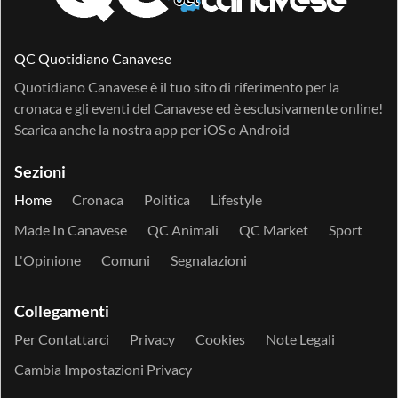
QC Quotidiano Canavese
Quotidiano Canavese è il tuo sito di riferimento per la
cronaca e gli eventi del Canavese ed è esclusivamente online!
Scarica anche la nostra app per
iOS
o
Android
Sezioni
Home
Cronaca
Politica
Lifestyle
Made In Canavese
QC Animali
QC Market
Sport
L'Opinione
Comuni
Segnalazioni
Collegamenti
Per Contattarci
Privacy
Cookies
Note Legali
Cambia Impostazioni Privacy