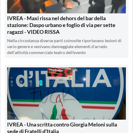
IVREA - Maxi rissa nel dehors del bar della
stazione: Daspo urbano e foglio di via per sette
ragazzi - VIDEO RISSA
Nella circostanza diverse parti coinvolte riportavano lesioni di
vario genere e venivano danneggiate elementi d’arredo
dell’attività commerciale teatro dell’evento
IVREA - Una scritta contro Giorgia Meloni sulla
sede di Fratelli d'Italia