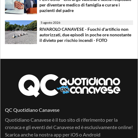
per diventare medico di famiglia e curare i
pazienti del padre
5 agosto 2026
RIVAROLO CANAVESE - Fuochi d'artificio non
autorizzati, due episodi in poche ore nonostante
il divieto per rischio incendi - FOTO
QC Quotidiano Canavese
Quotidiano Canavese è il tuo sito di riferimento per la
cronaca e gli eventi del Canavese ed è esclusivamente online!
Scarica anche la nostra app per
iOS
o
Android