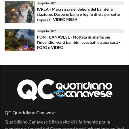
6 agosto 2026
IVREA - Maxi rissa nel dehors del bar della
stazione: Daspo urbano e foglio di via per sette
ragazzi - VIDEO RISSA
6 agosto 2026
PONT CANAVESE - Nottata di allerta per
l'incendio, venti bambini evacuati da una casa -
FOTO e VIDEO
QC Quotidiano Canavese
Quotidiano Canavese è il tuo sito di riferimento per la
cronaca e gli eventi del Canavese ed è esclusivamente online!