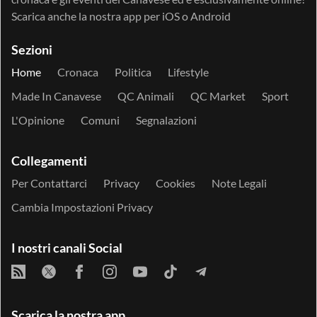
Scarica anche la nostra app per
iOS
o
Android
Sezioni
Home
Cronaca
Politica
Lifestyle
Made In Canavese
QC Animali
QC Market
Sport
L'Opinione
Comuni
Segnalazioni
Collegamenti
Per Contattarci
Privacy
Cookies
Note Legali
Cambia Impostazioni Privacy
I nostri canali Social
Scarica la nostra app